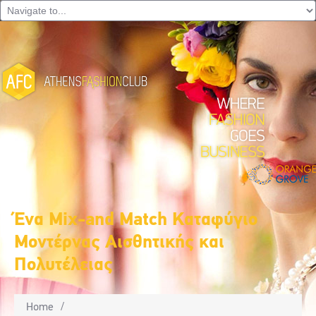
Ένα Μix-and Match Καταφύγιο
Μοντέρνας Αισθητικής και
Πολυτέλειας
Home
/