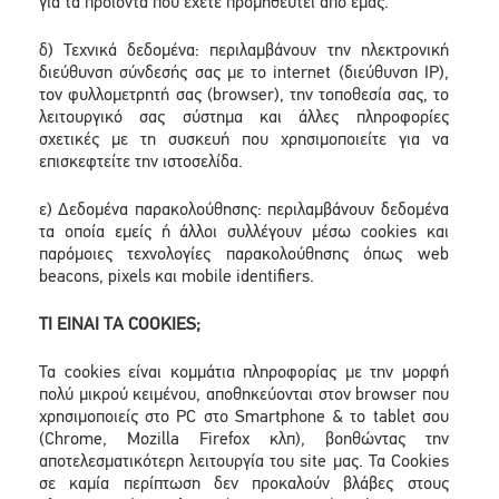
για τα προϊόντα που έχετε προμηθευτεί από εμάς.
δ) Τεχνικά δεδομένα: περιλαμβάνουν την ηλεκτρονική
διεύθυνση σύνδεσής σας με το internet (διεύθυνση IP),
τον φυλλομετρητή σας (browser), την τοποθεσία σας, το
λειτουργικό σας σύστημα και άλλες πληροφορίες
σχετικές με τη συσκευή που χρησιμοποιείτε για να
επισκεφτείτε την ιστοσελίδα.
ε) Δεδομένα παρακολούθησης: περιλαμβάνουν δεδομένα
τα οποία εμείς ή άλλοι συλλέγουν μέσω cookies και
παρόμοιες τεχνολογίες παρακολούθησης όπως web
beacons, pixels και mobile identifiers.
ΤΙ ΕΙΝΑΙ ΤΑ COOKIES;
Τα cookies είναι κομμάτια πληροφορίας με την μορφή
πολύ μικρού κειμένου, αποθηκεύονται στον browser που
χρησιμοποιείς στο PC στο Smartphone & το tablet σου
(Chrome, Mozilla Firefox κλπ), βοηθώντας την
αποτελεσματικότερη λειτουργία του site μας. Τα Cookies
σε καμία περίπτωση δεν προκαλούν βλάβες στους