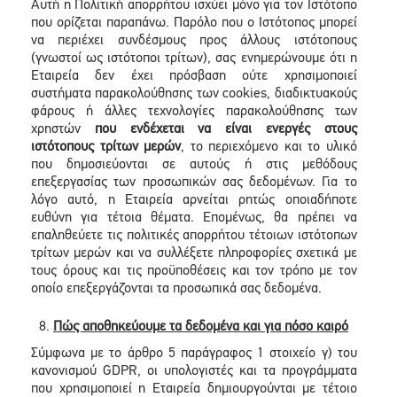
Αυτή η Πολιτική απορρήτου ισχύει μόνο για τον Ιστότοπο
που ορίζεται παραπάνω. Παρόλο που ο Ιστότοπος μπορεί
να περιέχει συνδέσμους προς άλλους ιστότοπους
(γνωστοί ως ιστότοποι τρίτων), σας ενημερώνουμε ότι η
Εταιρεία δεν έχει πρόσβαση ούτε χρησιμοποιεί
συστήματα παρακολούθησης των cookies, διαδικτυακούς
φάρους ή άλλες τεχνολογίες παρακολούθησης των
χρηστών
που ενδέχεται να είναι ενεργές στους
ιστότοπους τρίτων μερών
, το περιεχόμενο και το υλικό
που δημοσιεύονται σε αυτούς ή στις μεθόδους
επεξεργασίας των προσωπικών σας δεδομένων. Για το
λόγο αυτό, η Εταιρεία αρνείται ρητώς οποιαδήποτε
ευθύνη για τέτοια θέματα. Επομένως, θα πρέπει να
επαληθεύετε τις πολιτικές απορρήτου τέτοιων ιστότοπων
τρίτων μερών και να συλλέξετε πληροφορίες σχετικά με
τους όρους και τις προϋποθέσεις και τον τρόπο με τον
οποίο επεξεργάζονται τα προσωπικά σας δεδομένα.
Πώς αποθηκεύουμε τα δεδομένα και για πόσο καιρό
Σύμφωνα με το άρθρο 5 παράγραφος 1 στοιχείο γ) του
κανονισμού GDPR, οι υπολογιστές και τα προγράμματα
που χρησιμοποιεί η Εταιρεία δημιουργούνται με τέτοιο