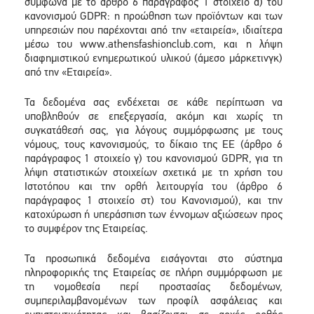
σύμφωνα με το άρθρο 6 παράγραφος 1 στοιχείο α) του
κανονισμού GDPR: η προώθηση των προϊόντων και των
υπηρεσιών που παρέχονται από την «εταιρεία», ιδιαίτερα
μέσω του www.athensfashionclub.com, και η λήψη
διαφημιστικού ενημερωτικού υλικού (άμεσο μάρκετινγκ)
από την «Εταιρεία».
Τα δεδομένα σας ενδέχεται σε κάθε περίπτωση να
υποβληθούν σε επεξεργασία, ακόμη και χωρίς τη
συγκατάθεσή σας, για λόγους συμμόρφωσης με τους
νόμους, τους κανονισμούς, το δίκαιο της ΕΕ (άρθρο 6
παράγραφος 1 στοιχείο γ) του κανονισμού GDPR, για τη
λήψη στατιστικών στοιχείων σχετικά με τη χρήση του
Ιστοτόπου και την ορθή λειτουργία του (άρθρο 6
παράγραφος 1 στοιχείο στ) του Κανονισμού), και την
κατοχύρωση ή υπεράσπιση των έννομων αξιώσεων προς
το συμφέρον της Εταιρείας.
Τα προσωπικά δεδομένα εισάγονται στο σύστημα
πληροφορικής της Εταιρείας σε πλήρη συμμόρφωση με
τη νομοθεσία περί προστασίας δεδομένων,
συμπεριλαμβανομένων των προφίλ ασφάλειας και