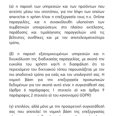
(α) η παροχή των υπηρεσιών και των προϊόντων που
αιτείστε μέσω του ιστοτόπου, για την λήψη των οποίων
απαιτείται η χρήση ή/και η επεξεργασία τους π.χ. Online
παραγγελίες, και η συνακόλουθη υλοποίηση των
συμβατικών υποχρεώσεων, στο πλαίσιο εκτέλεσης,
παράδοσης και τιμολόγησης παραγγελιών υπό τις
βέλτιστες συνθήκες και με τον αποτελεσματικότερο
τρόπο,
(β) η παροχή εξατομικευμένων υπηρεσιών και η
διευκόλυνση της διαδικασίας παραγγελίας, με σκοπό την
ευκολία του χρήστη και/ή η διασφάλιση ότι το
περιεχόμενο του δικτυακού τόπου παρουσιάζεται με τον
πιο αποδοτικό τρόπο για εσάς και τον υπολογιστή σας. Η
νομική βάση για την επεξεργασία προσωπικών
δεδομένων για τον σκοπό αυτό είναι η συγκατάθεσή σας
(άρθρο 6 παράγραφος 1 στοιχείο α) και άρθρο 9
παράγραφος 2 στοιχείο α) του κανονισμού GDPR)
(γ) επιπλέον, αλλά μόνο με την προαιρετική συγκατάθεσή
σας που αποτελεί τη νομική βάση της επεξεργασίας