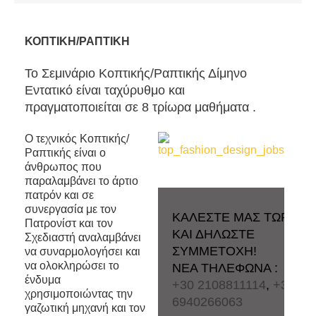
ΚΟΠΤΙΚΗ/ΡΑΠΤΙΚΗ
Το Σεμινάριο Κοπτικής/Ραπτικής Δίμηνο
Εντατικό είναι ταχύρυθμο και
πραγματοποιείται σε 8 τρίωρα μαθήματα .
O τεχνικός Κοπτικής/
Ραπτικής είναι ο
άνθρωπος που
παραλαμβάνει το άρτιο
πατρόν και σε
συνεργασία με τον
ΚΑΛΕΣΤΕ ΜΑΣ ΤΩΡΑ
Πατρονίστ και τον
ΚΑΙ ΔΗΛΩΣΤΕ
Σχεδιαστή αναλαμβάνει
ΣΥΜΜΕΤΟΧΗ!
να συναρμολογήσει και
να ολοκληρώσει το
ΝΕΑ ΤΗΛΕΦΩΝΑ :
ένδυμα
+30 2108811114
,
+30
χρησιμοποιώντας την
6940266063
γαζωτική μηχανή και τον