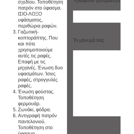
Τηλέφωνο (απαραίτητο)
σχεδίου. Τοποθέτηση
πατρόν στο ύφασμα.
ΙΣΙΟ-ΛΟΞΟ
υφάσματος,
περιθώρια ραφών.
Γαζωτική-
κοπτοράπτης. Που
Το μήνυμά σας
και πότε
χρησιμοποιούμε
αυτές τις ραφές.
Επαφή με τις
μηχανές. Ένωση δυο
υφασμάτων. Ίσιες
ραφές, στρογγυλές
ραφές.
Ένωση φούστας.
Τοποθέτηση
φερμουάρ.
Ζωνάκι, φόδρα.
Αντιγραφή πατρόν
παντελονιού.
Τοποθέτηση στο
ύφασμα.