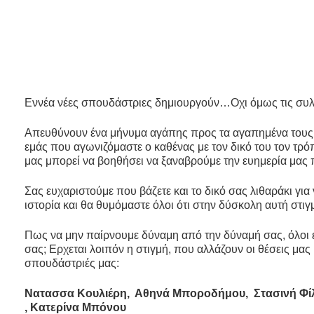
Εννέα νέες σπουδάστριες δημιουργούν…Οχι όμως τις συλ
Απευθύνουν ένα μήνυμα αγάπης προς τα αγαπημένα τους π
εμάς που αγωνιζόμαστε ο καθένας με τον δικό του τον τρ
μας μπορεί να βοηθήσει να ξαναβρούμε την ευημερία μας 
Σας ευχαριστούμε που βάζετε και το δικό σας λιθαράκι γι
ιστορία και θα θυμόμαστε όλοι ότι στην δύσκολη αυτή στ
Πως να μην παίρνουμε δύναμη από την δύναμή σας, όλοι 
σας; Ερχεται λοιπόν η στιγμή, που αλλάζουν οι θέσεις μα
σπουδάστριές μας:
Νατασσα Κουλιέρη, Αθηνά Μποροδήμου, Στασινή Φίλη
, Κατερίνα Μπόνου
Βυτινίδου Μαρία
Founder ΑthensFashionClub Fashion School
Aθηνά 