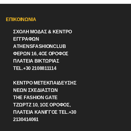
ΑTHENSFASHIONCLUB
ΦΕΡΏΝ 16, 4ΟΣ ΟΡΟΦΟΣ
ΠΛΑΤΕΙΑ ΒΙΚΤΩΡΊΑΣ
TEL.+30 2108811114
ΚΕΝΤΡΟ ΜΕΤΕΚΠΑΙΔΕΥΣΗΣ
ΝΕΩΝ ΣΧΕΔΙΑΣΤΩΝ
THE FASHION GATE
ΤΖΩΡΤΖ 10, 1ΟΣ ΌΡΟΦΟΣ,
ΠΛΑΤΕΙΑ ΚΑΝΙΓΓΟΣ TEL.+30
2130414061
Athens Fashion Club © 2026
AthensFashionClub is a member of the 
Powered by Netstudio
Grove Incubator, an initiative for Inn
startups powered by the Dutch Emba