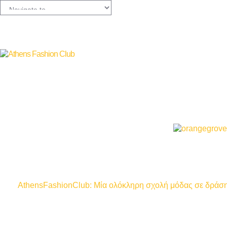
AthensFashionClub: Mία ολόκληρη σχολή μόδας σε δράση 