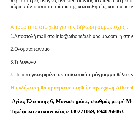
περισσότερες ανάγκες αντικαθιστώντας τα διαθέσιμα μέσ
τώρα, πάντα υπό το πρίσμα της καλαισθησίας και του άψ
Απαραίτητα στοιχεία για την δήλωση συμμετοχής :
1.Αποστολή mail στο info@athensfashionclub.com ή στην
2.Ονοματεπώνυμο
3.Τηλέφωνο
4.Ποιο
συγκεκριμένο εκπαιδευτικό πρόγραμμα
θέλετε 
Η εκδήλωση θα πραγματοποιηθεί στην σχολή Athens
Αγίας Ελεούσης 6, Μοναστηράκι, σταθμός μετρό Μο
Τηλέφωνο επικοινωνίας:2130271069, 6940266063