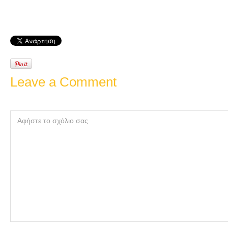
dr.
simeons
pounds
and
inches
Leave a Comment