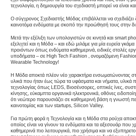
τεχνολογία, η δημιουργία του σχεδιαστή μπορεί να είναι κα
Ο σύγχρονος Σχεδιαστής Μόδας επιβάλλεται να σχεδιάζει 
καινοτόμα ενδύματα με σκοπό την προώθησή τους στην δι
Μετά την εξέλιξη των υπολογιστών σε κινητά και smart ph
εξελιχτεί και η Μόδα – και εδώ μιλάμε για μία ευρεία γκάμ
προιόντων όπως ενδύματα καθημερινά, ειδικές στολές εργ
υποδήματα – σε High Tech Fashion , ονομαζόμενη Fashio
Wearable Technology!
H Μόδα αποκτά πλέον νέο χαρακτήρα ενσωματώνοντας σ
υλικά που ήταν έως τώρα τα υφάσματα και νήματα, υλικά
τεχνολογίας όπως LEDS, Βιοσένσορες, οπτικές ίνες, συσ
κίνησης, εύκαμπτα οργανικά ηλεκτρονικά, οθόνες ειδοποί
ότι νεώτερο παρουσιάζει σε καθημερινή βάση η γνωστή πε
καινοτομίας και των startups, Silicon Valley.
Για πρώτη φορά η Τεχνολογία και η Μόδα στα ρούχα αποκ
οποίος είναι να γίνουν τα ενδύματα και τα αξεσουάρ που 
καθημερινά πιο λειτουργικά, πιο χρήσιμα και να εξυπηρετο