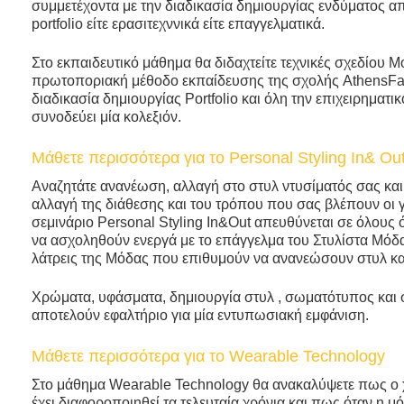
συμμετέχοντα με την διαδικασία δημιουργίας ενδύματος απ
portfolio είτε ερασιτεχννικά είτε επαγγελματικά.
Στο εκπαιδευτικό μάθημα θα διδαχτείτε τεχνικές σχεδίου Μ
πρωτοποριακή μέθοδο εκπαίδευσης της σχολής AthensFa
διαδικασία δημιουργίας Portfolio και όλη την επιχειρηματι
συνοδεύει μία κολεξιόν.
Μάθετε περισσότερα για το Personal Styling In& Out
Αναζητάτε ανανέωση, αλλαγή στο στυλ ντυσίματός σας κα
αλλαγή της διάθεσης και του τρόπου που σας βλέπουν οι
σεμινάριο Personal Styling In&Out απευθύνεται σε όλους 
να ασχοληθούν ενεργά με το επάγγελμα του Στυλίστα Μόδ
λάτρεις της Μόδας που επιθυμούν να ανανεώσουν στυλ και
Χρώματα, υφάσματα, δημιουργία στυλ , σωματότυπος κα
αποτελούν εφαλτήριο για μία εντυπωσιακή εμφάνιση.
Μάθετε περισσότερα για το Wearable Technology
Στο μάθημα Wearable Technology θα ανακαλύψετε πως ο
έχει διαφοροποιηθεί τα τελευταία χρόνια και πως όταν η μ