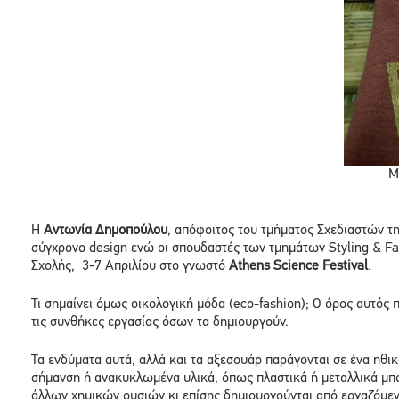
M
Η
Αντωνία Δημοπούλου
, απόφοιτος του τμήματος Σχεδιαστών τ
σύγχρονο design ενώ οι σπουδαστές των τμημάτων Styling & Fa
Σχολής, 3-7 Απριλίου στο γνωστό
Athens
Science
Festival
.
Τι σημαίνει όμως οικολογική μόδα (eco-fashion); Ο όρος αυτός
τις συνθήκες εργασίας όσων τα δημιουργούν.
Τα ενδύματα αυτά, αλλά και τα αξεσουάρ παράγονται σε ένα ηθι
σήµανση ή ανακυκλωµένα υλικά, όπως πλαστικά ή μεταλλικά μπου
άλλων χημικών ουσιών κι επίσης δημιουργούνται από εργαζόμεν