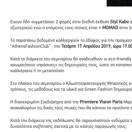
Εχουν ήδη συμμετάσχει 2 φορές στην διεθνή έκθεση
Styl
Kabo
σ
εξωτερικού ενώ η επόμενος τους στόχος είναι η
ΜΟΜ
AD
στην Ι
Τα παραπάνω δεδομένα καλλιεργούν το έδαφος για την πραγματ
“AthensFashionClub” , την
Τετάρτη 17 Απριλίου 2019, ώρα 17.0
Κατά τη διάρκεια του σεμιναρίου θα αναδειχθούν οι eco-friend
χρωματίσουν «πράσινες» τις δημιουργίες τους, ώστε να κατασκε
καλλιέργεια ή τη μεταποίηση.
Στο πλαίσιο του σεμιναρίου ο Κλωστοϋφαντουργός Μηχανικός κ
τρόπους, τις μεθόδους και τα υλικά για Green Fashion δημιουργί
H διακεκριμένη Σχεδιάστρια από την
Premiere Vision Paris
Μαρί
ανακαλύψουν τις δικές τους πτυχές που θα κάνουν τα προϊόντα 
Κατά την διάρκεια της εκδήλωσης θα παρουσιαστούν ενδύματα απ
δυνατότητα συζήτησης σχετικά με το κόστος παραγωγής τους.