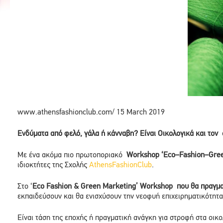
www.athensfashionclub.com/ 15 March 2019
Ενδύματα από φελό, γάλα ή κάνναβη? Eίναι Οικολογικά και τον 
Με ένα ακόμα πιο πρωτοποριακό
Workshop
‘
Eco
–
Fashion
–
Gre
ιδιοκτήτες της Σχολής
AthensFashionClub
.
Στο ‘
Eco
Fashion
&
Green
Marketing
’
Workshop
που θα πραγμα
εκπαιδεύσουν και θα ενισχύσουν την νεοφυή επιχειρηματικότητ
Είναι τάση της εποχής ή πραγματική ανάγκη για στροφή στα οικο