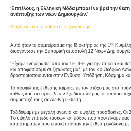
‘Επιτέλους, η Ελληνική Μόδα μπορεί να βρεί την θέση 
ανάπτυξης των νέων Δημιουργών.’
Διαβάστε όλο το άρθρο στο epixeiro.gr
ης
Αυτό ήταν το συμπέρασμα της Ιδιοκτήτριας της 1
Κυψέλης
διοργάνωσε την Εμπορική αποστολή 12 Νέων Δημιουργών 
‘
Είχαμε ενημερωθεί από τον ΣΕΠΕΕ για την πορεία και θε
και αποφασίσαμε συζητώντας μαζί με τον Κο Θεόφιλο Ασλ
δραστηριοποιούνται στην Ενδυση, Υπόδηση, Κόσμημα κα
Το προφίλ της έκθεσης ταίριαζε με τον στόχο μας στο πρ
καθώς και στο προφίλ των Σχεδιαστών μας, οι οποίοι επιχ
συμμετοχή τους σε Διεθνή Εκθεση.
Ταξιδέψαμε με μεγάλη αγωνία και υψηλές προσδοκίες. Οι
Tο υψηλό επίπεδο τάσεων και μόδας που προτείναμε μας 
καταστημάτων που επισκέπτονταν την έκθεση ανάλογα με