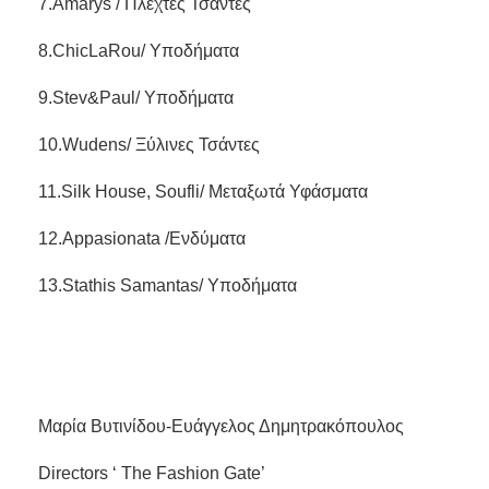
7.Amarys / Πλεχτές Τσάντες
8.ChicLaRou/ Υποδήματα
9.Stev&Paul/ Υποδήματα
10.Wudens/ Ξύλινες Τσάντες
11.Silk House, Soufli/ Mεταξωτά Υφάσματα
12.Αppasionata /Ενδύματα
13.Stathis Samantas/ Υποδήματα
Μαρία Βυτινίδου-Ευάγγελος Δημητρακόπουλος
Directors ‘ The Fashion Gate’