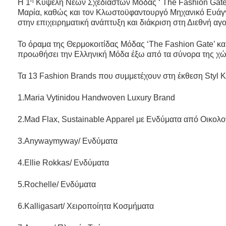
η
Η 1
Κυψέλη Νέων Σχεδιαστών Μόδας ‘ The Fashion Gate’ 
Μαρία, καθώς και τον Κλωστοϋφαντουργό Μηχανικό Ευάγγ
στην επιχειρηματική ανάπτυξη και διάκριση στη Διεθνή αγ
Το όραμα της Θερμοκοιτίδας Μόδας ‘Τhe Fashion Gate’ κα
προωθήσει την Ελληνική Μόδα έξω από τα σύνορα της χώρα
Τα 13 Fashion Brands που συμμετέχουν στη έκθεση Styl Ka
1.Maria Vytinidou Handwoven Luxury Brand
2.Mad Flax, Sustainable Apparel με Ενδύματα από Οικολ
3.Anywaymyway/ Ενδύματα
4.Ellie Rokkas/ Ενδύματα
5.Rochelle/ Ενδύματα
6.Kalligasart/ Χειροποίητα Κοσμήματα