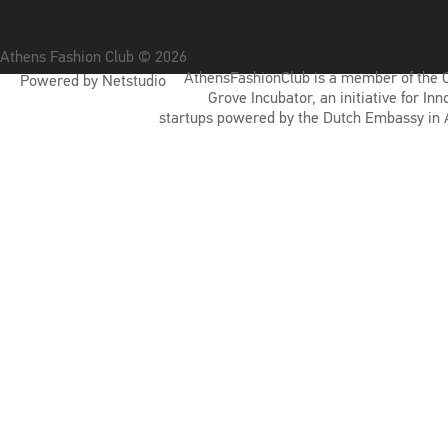
Athens Fashion Club © 2026
AthensFashionClub is a member of the 
Powered by Netstudio
Grove Incubator, an initiative for Inn
startups powered by the Dutch Embassy in 