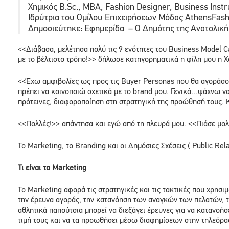
Χημικός B.Sc., MBA, Fashion Designer, Business Instr
Ιδρύτρια του Ομίλου Επιχειρήσεων Μόδας AthensFash
Δημοσιεύτηκε: Εφημερίδα – O Δημότης της Ανατολική
<<Διάβασα, μελέτησα πολύ τις 9 ενότητες του Business Model C
με το βέλτιστο τρόπο!>> δήλωσε κατηγορηματικά η φίλη μου η 
<<Έχω αμφιβολίες ως προς τις Buyer Personas που θα αγοράσουν
πρέπει να κοινοποιώ σχετικά με το brand μου. Γενικά…ψάχνω ν
πρότεινες, διαφοροποίηση στη στρατηγική της προώθησή τους. 
<<Πολλές!>> απάντησα και εγώ από τη πλευρά μου. <<Πιάσε μολύ
To Marketing, το Βranding και οι Δημόσιες Σχέσεις ( Public Rel
Τι είναι το Marketing
Το Marketing αφορά τις στρατηγικές και τις τακτικές που χρησι
την έρευνα αγοράς, την κατανόηση των αναγκών των πελατών, τη
αθλητικά παπούτσια μπορεί να διεξάγει έρευνες για να κατανοήσ
τιμή τους και να τα προωθήσει μέσω διαφημίσεων στην τηλεόρασ