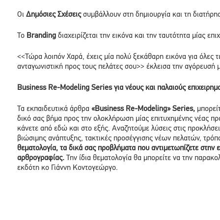
Οι
Δημόσιες Σχέσεις
συμβάλλουν στη δημιουργία και τη διατήρη
Το
Branding
διαχειρίζεται την εικόνα και την ταυτότητα μίας επι
<<Τώρα λοιπόν Χαρά, έχεις μία πολύ ξεκάθαρη εικόνα για όλες τι
ανταγωνιστική προς τους πελάτες σου>> έκλεισα την αγόρευσή μ
Business Re-Modeling Series για νέους και παλαιούς επιχειρημα
Τα εκπαιδευτικά άρθρα
«Business Re-Modeling» Series,
μπορείτ
δικό σας βήμα προς την ολοκλήρωση μίας επιτυχημένης νέας πρ
κάνετε από εδώ και στο εξής. Αναζητούμε λύσεις στις προκλήσεις
βιώσιμης ανάπτυξης, τακτικές προσέγγισης νέων πελατών, τρόπ
θεματολογία, τα δικά σας προβλήματα που αντιμετωπίζετε στην ε
αρθρογραφίας.
Την ίδια θεματολογία θα μπορείτε να την παρακο
εκδότη κο Γιάννη Κοντογεώργο.