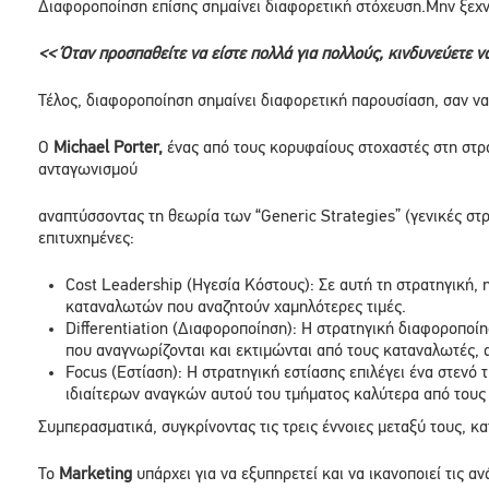
Διαφοροποίηση επίσης σημαίνει διαφορετική στόχευση.Μην ξεχν
<< Όταν προσπαθείτε να είστε πολλά για πολλούς, κινδυνεύετε να
Τέλος, διαφοροποίηση σημαίνει διαφορετική παρουσίαση, σαν ν
Ο
Michael Porter,
ένας από τους κορυφαίους στοχαστές στη στρατ
ανταγωνισμού
αναπτύσσοντας τη θεωρία των “Generic Strategies” (γενικές στρα
επιτυχημένες:
Cost Leadership (Ηγεσία Κόστους): Σε αυτή τη στρατηγική, 
καταναλωτών που αναζητούν χαμηλότερες τιμές.
Differentiation (Διαφοροποίηση): Η στρατηγική διαφοροπο
που αναγνωρίζονται και εκτιμώνται από τους καταναλωτές, α
Focus (Εστίαση): Η στρατηγική εστίασης επιλέγει ένα στεν
ιδιαίτερων αναγκών αυτού του τμήματος καλύτερα από τους
Συμπερασματικά, συγκρίνοντας τις τρεις έννοιες μεταξύ τους, κ
Το
Marketing
υπάρχει για να εξυπηρετεί και να ικανοποιεί τις 