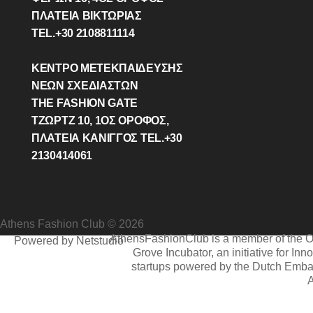
ΠΛΑΤΕΙΑ ΒΙΚΤΩΡΊΑΣ
TEL.+30 2108811114
ΚΕΝΤΡΟ ΜΕΤΕΚΠΑΙΔΕΥΣΗΣ
ΝΕΩΝ ΣΧΕΔΙΑΣΤΩΝ
THE FASHION GATE
ΤΖΩΡΤΖ 10, 1ΟΣ ΌΡΟΦΟΣ,
ΠΛΑΤΕΙΑ ΚΑΝΙΓΓΟΣ TEL.+30
2130414061
Athens Fashion Club © 2026
AthensFashionClub is a member of the 
Powered by Netstudio
Grove Incubator, an initiative for Inn
startups powered by the Dutch Emba