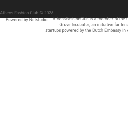
Athens Fashion Club © 2026
AthensFashionClub is a member of the 
Powered by Netstudio
Grove Incubator, an initiative for Inn
startups powered by the Dutch Embassy in 