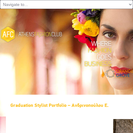
Graduation Stylist Portfolio – Ανδρινοπούλου Ε.